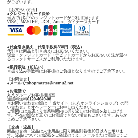
がございます。
【お支払い方法】
●
クレジットカード決済
当店では以下のクレジットカードがご利用頂けます
VISA、MASTER、JCB、Amex、ダイナースカード
●
代金引き換え
…
代引手数料330円
（税込）
代引きは商品と引き換えにお支払いください。
現金・クレジットカード・デビットカードからお支払い方法が選べ
るコレクトサービスがご利用いただけます。
●
銀行振込（前払い）
※振り込み手数料はお客様のご負担となりますのでご了承下さい。
【お問合せ】
●
メールで:shopmaster@nemu2.net
●
お電話で
丸八グループお客様相談室
通話料無料
0120-4649-08
※お問い合わせの際は 「当サイト（丸八オンラインショップ）の問
い合わせ」とオペレーターにお申し出ください。
ご質問には当店より営業時間内に折り返しのお電話を差し上げま
す。不在の際など直ぐにお電話できない場合もございます、あらか
じめご了承下さい。
【
交換・返品
】
商品の交換・返品は未使用品に限り商品到着後10日以内に承りま
す。返品についての記載をご確認のうえ、メールまたは電話にてご