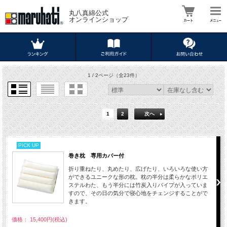
丸八真綿公式
オンラインショップ
1 / 2ページ
（全23件）
1
2
次へ
PICK UP
巻き枕 専用カバー付
折り重ねたり、丸めたり、広げたり、いろいろな使い方
ができるユニークな形の枕。枕の半分は柔らかなポリエ
ステルわた、もう半分には竹炭入りパイプが入っていま
すので、その日の気分で寝心地をチェンジすることがで
きます。
価格： 15,400円(税込)