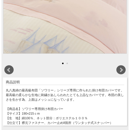
商品説明
丸八真綿の最高級布団「ソワリー」シリーズ専用に作られた掛け布団カバーです。
最高級の柔らかな生地に刺繍があしらわれたとても上品なカバーです。布団の美し
さを生かす為、上面はメッシュになっています。
【商品名】ソワリー専用掛け布団カバー
【サイズ】190×215ｃm
【生 地】綿100％、ネット部分：ポリエステル１００％
【仕立て】襟元ファスナー、カバー止め8箇所（ワンタッチ式スナッパー）