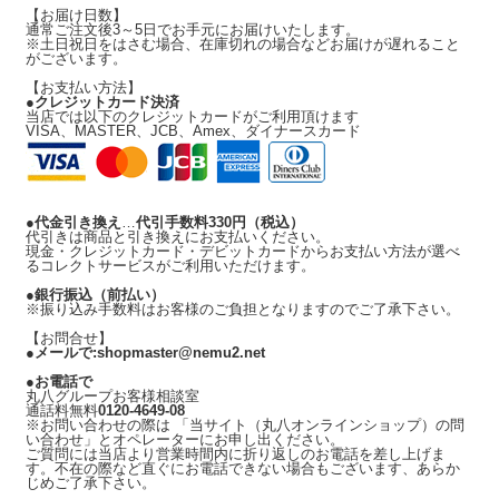
【お届け日数】
通常ご注文後
3～5日
でお手元にお届けいたします。
※土日祝日をはさむ場合、在庫切れの場合などお届けが遅れること
がございます。
【お支払い方法】
●
クレジットカード決済
当店では以下のクレジットカードがご利用頂けます
VISA、MASTER、JCB、Amex、ダイナースカード
●
代金引き換え
…
代引手数料330円
（税込）
代引きは商品と引き換えにお支払いください。
現金・クレジットカード・デビットカードからお支払い方法が選べ
るコレクトサービスがご利用いただけます。
●
銀行振込（前払い）
※振り込み手数料はお客様のご負担となりますのでご了承下さい。
【お問合せ】
●
メールで:shopmaster@nemu2.net
●
お電話で
丸八グループお客様相談室
通話料無料
0120-4649-08
※お問い合わせの際は 「当サイト（丸八オンラインショップ）の問
い合わせ」とオペレーターにお申し出ください。
ご質問には当店より営業時間内に折り返しのお電話を差し上げま
す。不在の際など直ぐにお電話できない場合もございます、あらか
じめご了承下さい。