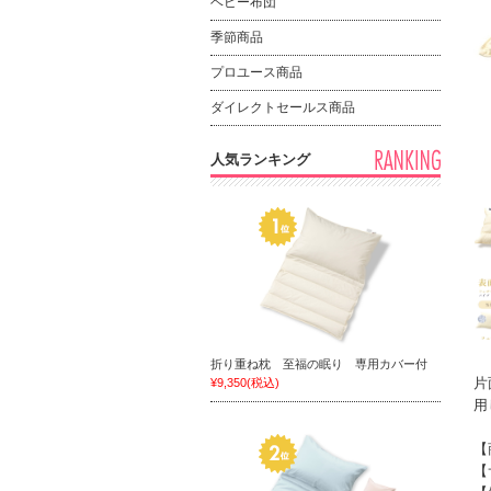
ベビー布団
季節商品
プロユース商品
ダイレクトセールス商品
人気ランキング
折り重ね枕 至福の眠り 専用カバー付
片
¥9,350
(税込)
用
【
【