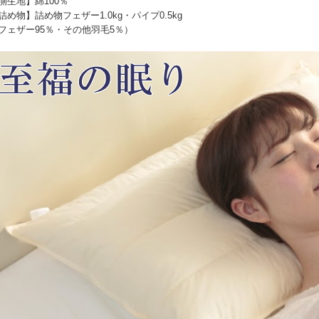
側生地】綿100％
詰め物】詰め物フェザー1.0kg・パイプ0.5kg
フェザー95％・その他羽毛5％）