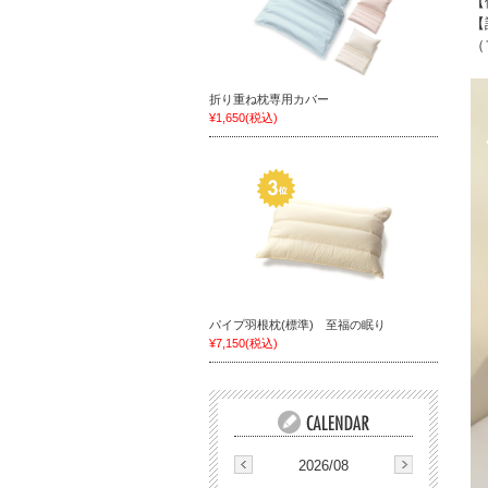
【
【
（
折り重ね枕専用カバー
¥1,650
(税込)
パイプ羽根枕(標準) 至福の眠り
¥7,150
(税込)
2026/08