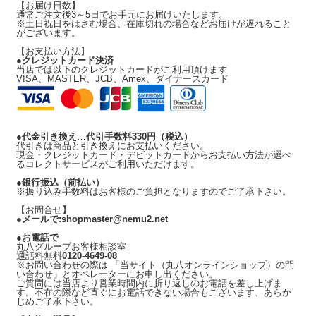
【お届け日数】
通常ご注文後
3～5日
でお手元にお届けいたします。
※土日祝日をはさむ場合、在庫切れの場合などお届けが遅れること
がございます。
【お支払い方法】
●
クレジットカード決済
当店では以下のクレジットカードがご利用頂けます
VISA、MASTER、JCB、Amex、ダイナースカード
●
代金引き換え
…
代引手数料330円
（税込）
代引きは商品と引き換えにお支払いください。
現金・クレジットカード・デビットカードからお支払い方法が選べ
るコレクトサービスがご利用いただけます。
●
銀行振込（前払い）
※振り込み手数料はお客様のご負担となりますのでご了承下さい。
【お問合せ】
●
メールで:shopmaster@nemu2.net
●
お電話で
丸八グループお客様相談室
通話料無料
0120-4649-08
※お問い合わせの際は 「当サイト（丸八オンラインショップ）の問
い合わせ」とオペレーターにお申し出ください。
ご質問には当店より営業時間内に折り返しのお電話を差し上げま
す。不在の際など直ぐにお電話できない場合もございます、あらか
じめご了承下さい。