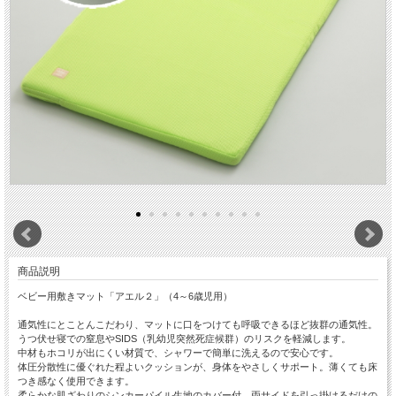
商品説明
ベビー用敷きマット「アエル２」（4～6歳児用）
通気性にとことんこだわり、マットに口をつけても呼吸できるほど抜群の通気性。
うつ伏せ寝での窒息やSIDS（乳幼児突然死症候群）のリスクを軽減します。
中材もホコリが出にくい材質で、シャワーで簡単に洗えるので安心です。
体圧分散性に優ぐれた程よいクッションが、身体をやさしくサポート。薄くても床
つき感なく使用できます。
柔らかな肌ざわりのシンカーパイル生地のカバー付、両サイドを引っ掛けるだけの