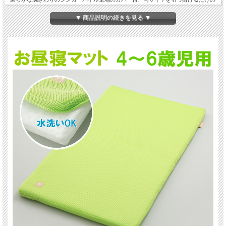
簡単形状。
二つ折りで重ねてコンパクトに収納できるので、出し入れしやすく場所もとりませ
▼ 商品説明の続きを見る ▼
ん。
本体と外カバーに、マジックテープで付け外しできるネームワッペン付。